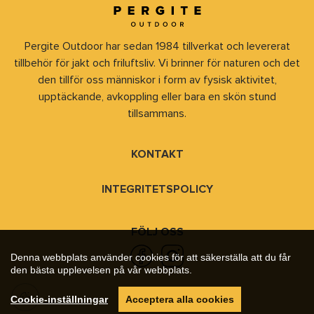
Pergite Outdoor har sedan 1984 tillverkat och levererat
tillbehör för jakt och friluftsliv. Vi brinner för naturen och det
den tillför oss människor i form av fysisk aktivitet,
upptäckande, avkoppling eller bara en skön stund
tillsammans.
KONTAKT
INTEGRITETSPOLICY
FÖLJ OSS
Denna webbplats använder cookies för att säkerställa att du får
den bästa upplevelsen på vår webbplats.
Cookie-inställningar
Acceptera alla cookies