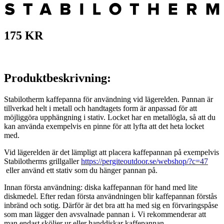
175 KR
Produktbeskrivning:
Stabilotherm kaffepanna för användning vid lägerelden. Pannan är
tillverkad helt i metall och handtagets form är anpassad för att
möjliggöra upphängning i stativ. Locket har en metallögla, så att du
kan använda exempelvis en pinne för att lyfta att det heta locket
med.
Vid lägerelden är det lämpligt att placera kaffepannan på exempelvis
Stabilotherms grillgaller
https://pergiteoutdoor.se/webshop/?c=47
eller använd ett stativ som du hänger pannan på.
Innan första användning: diska kaffepannan för hand med lite
diskmedel. Efter redan första användningen blir kaffepannan förstås
inbränd och sotig. Därför är det bra att ha med sig en förvaringspåse
som man lägger den avsvalnade pannan i. Vi rekommenderar att
man endast sköljer ur eller handdiskar kaffepannan.